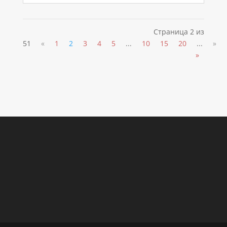
Страница 2 из
51
«
1
2
3
4
5
...
10
15
20
...
»
»